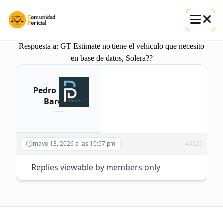
Abrir m
Skip
Respuesta a: GT Estimate no tiene el vehiculo que necesito
to
en base de datos, Solera??
content
Pedro Peña
Barón
mayo 13, 2026 a las 10:57 pm
#3125
Replies viewable by members only