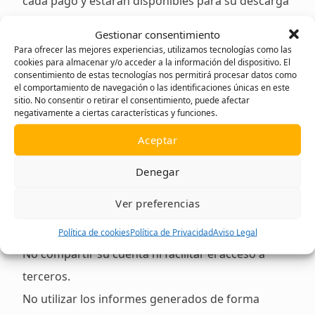
cada pago y estarán disponibles para su descarga
en el perfil del usuario.
Gestionar consentimiento
En caso de requerir una factura con datos fiscales
Para ofrecer las mejores experiencias, utilizamos tecnologías como las
cookies para almacenar y/o acceder a la información del dispositivo. El
específicos, el usuario deberá actualizar su
consentimiento de estas tecnologías nos permitirá procesar datos como
el comportamiento de navegación o las identificaciones únicas en este
información en la plataforma antes de la emisión
sitio. No consentir o retirar el consentimiento, puede afectar
de la factura correspondiente.
negativamente a ciertas características y funciones.
6. Obligaciones del Usuario
Aceptar
Al contratar una suscripción, el usuario se
compromete a:
Denegar
Utilizar los servicios conforme a la normativa
Ver preferencias
vigente y a las condiciones establecidas en este
documento.
Política de cookies
Política de Privacidad
Aviso Legal
No compartir su cuenta ni facilitar el acceso a
terceros.
No utilizar los informes generados de forma