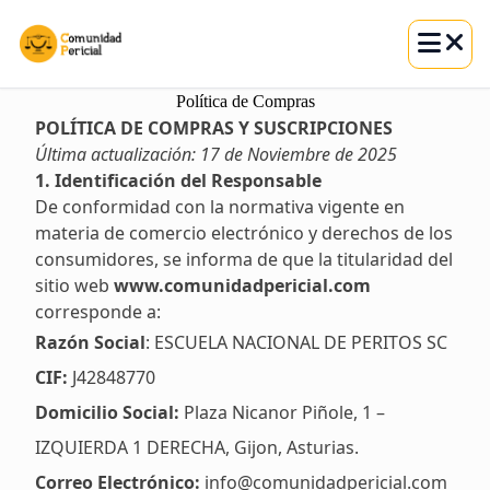
Abrir m
Skip
Política de Compras
to
POLÍTICA DE COMPRAS Y SUSCRIPCIONES
content
Última actualización: 17 de Noviembre de 2025
1. Identificación del Responsable
De conformidad con la normativa vigente en
materia de comercio electrónico y derechos de los
consumidores, se informa de que la titularidad del
sitio web
www.comunidadpericial.com
corresponde a:
Razón Social
: ESCUELA NACIONAL DE PERITOS SC
CIF:
J42848770
Domicilio Social:
Plaza Nicanor Piñole, 1 –
IZQUIERDA 1 DERECHA, Gijon, Asturias.
Correo Electrónico:
info@comunidadpericial.com