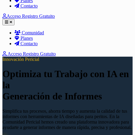
Planes
Contacto
Acceso
Registro Gratuito
Abrir menú
Comunidad
Planes
Contacto
Acceso
Registro Gratuito
Innovación Pericial
Optimiza tu Trabajo con IA en
la
Generación de Informes
Simplifica tus procesos, ahorra tiempo y aumenta la calidad de tus
informes con herramientas de IA diseñadas para peritos. En la
Comunidad Pericial hemos creado una plataforma innovadora para
ayudarte a generar informes de manera rápida, precisa y profesional.