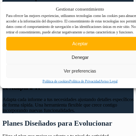
Gestionar consentimiento
Elimina las tareas repetitivas y genera informes preliminares en
minutos. Libera tu agenda para enfocarte en los aspectos más
Para ofrecer las mejores experiencias, utilizamos tecnologías como las cookies para almace
técnicos y de valor de cada caso.
acceder a la información del dispositivo. El consentimiento de estas tecnologías nos permit
datos como el comportamiento de navegación o las identificaciones únicas en este sitio. No
retirar el consentimiento, puede afectar negativamente a ciertas características y funciones.
Mejora la Precisión
Aceptar
Obtén informes claros, organizados y alineados con los estándares
Denegar
del sector. Trabaja con confianza utilizando formatos estructurados
que minimizan errores.
Ver preferencias
Política de cookies
Política de Privacidad
Aviso Legal
Se Adapta a Ti
Adapta cada informe a tus necesidades ajustando detalles específicos
de forma rápida. Una herramienta flexible que crece contigo
incorporando nuevas funcionalidades.
Planes Diseñados para Evolucionar