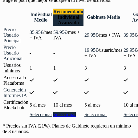
Elige el plan que mejor se adapte a tu nivel de actividad.
Recomendado
Individual
Ga
Individual
Gabinete Medio
Medio
Av
Avanzado
Precio
35.95€
/mes
59.95€
/mes +
Usuario
29.95€
/mes + IVA
39.95€
+ IVA
IVA
Principal
Precio
19.95€
/usuario/mes
29.95€
Usuario
-
-
+ IVA
+ IVA
Adicional
Usuarios
1
1
3
3
mínimos
Acceso a la
Plataforma
Generación
Informes IA
Certificación
5 al mes
10 al mes
5 al mes
10 al m
Blockchain
Seleccionar
Seleccionar
Seleccionar
Selecci
* Precios sin IVA (21%). Planes de Gabinete requieren un mínimo
de 3 usuarios.