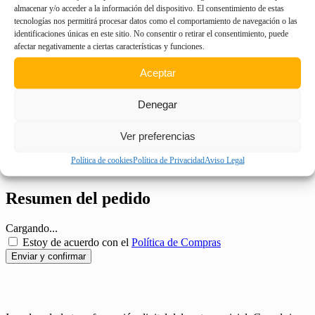
almacenar y/o acceder a la información del dispositivo. El consentimiento de estas
tecnologías nos permitirá procesar datos como el comportamiento de navegación o las
Nombre de usuario
identificaciones únicas en este sitio. No consentir o retirar el consentimiento, puede
Contraseña
afectar negativamente a ciertas características y funciones.
Mostrar contraseña
Aceptar
Confirma tu contraseña
Dirección de correo electrónico
Denegar
Confirmar la dirección de correo electrónico
Nombre completo
DEJA ESTO
Ver preferencias
EN BLANCO
¿Ya tienes una cuenta?
Accede aquí
Política de cookies
Política de Privacidad
Aviso Legal
Resumen del pedido
Cargando...
Estoy de acuerdo con el
Política de Compras