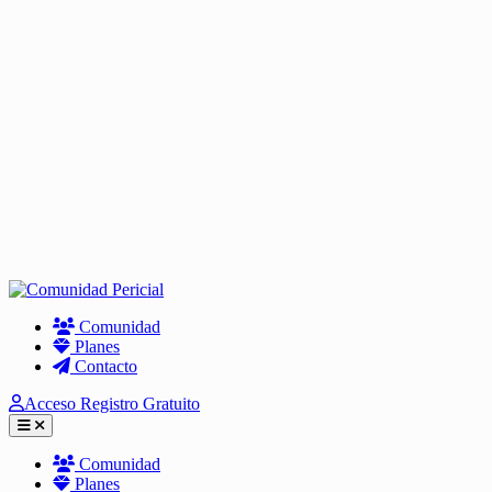
Skip
to
Comunidad
content
Planes
Contacto
Acceso
Registro Gratuito
Abrir menú
Comunidad
Planes