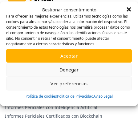
Gestionar consentimiento
Para ofrecer las mejores experiencias, utilizamos tecnologías como las
Impulsando la transformación digital del sector pericial. Con
cookies para almacenar y/o acceder a la información del dispositivo. El
el rigor de la Escuela Nacional de Peritos y la tecnología de
consentimiento de estas tecnologías nos permitirá procesar datos como
GO2CHAIN.
el comportamiento de navegación o las identificaciones únicas en este
sitio. No consentir o retirar el consentimiento, puede afectar
negativamente a ciertas características y funciones.
Aceptar
Denegar
Ver preferencias
Plataforma
Política de cookies
Política de Privacidad
Aviso Legal
Cursos
Informes Periciales con Inteligencia Artificial
Informes Periciales Certificados con Blockchain